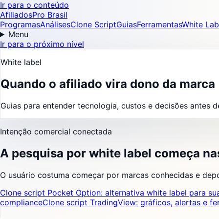
Ir para o conteúdo
AfiliadosPro Brasil
Programas
Análises
Clone Script
Guias
Ferramentas
White Lab
Menu
Ir para o próximo nível
White label
Quando o afiliado vira dono da marca
Guias para entender tecnologia, custos e decisões antes d
Intenção comercial conectada
A pesquisa por white label começa nas
O usuário costuma começar por marcas conhecidas e depois
Clone script Pocket Option: alternativa white label para s
compliance
Clone script TradingView: gráficos, alertas e f