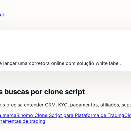
el
e lançar uma corretora online com solução white label.
 buscas por clone script
 precisa entender CRM, KYC, pagamentos, afiliados, supor
ua marca
Binomo Clone Script para Plataforma de Trading
Cl
erramentas de trading