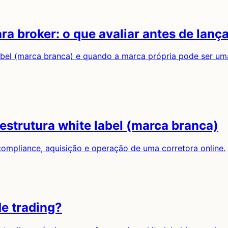
ra broker: o que avaliar antes de lanç
label (marca branca) e quando a marca própria pode ser um
estrutura white label (marca branca)
ompliance, aquisição e operação de uma corretora online.
e trading?