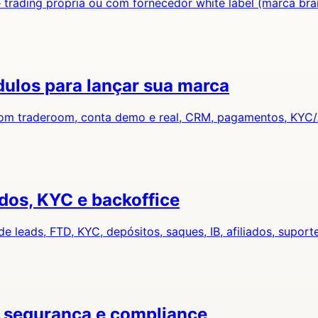
 trading própria ou com fornecedor white label (marca bra
dulos para lançar sua marca
com traderoom, conta demo e real, CRM, pagamentos, KYC/A
iados, KYC e backoffice
leads, FTD, KYC, depósitos, saques, IB, afiliados, suporte
, segurança e compliance