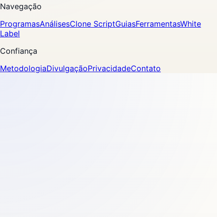
Navegação
Programas
Análises
Clone Script
Guias
Ferramentas
White
Label
Confiança
Metodologia
Divulgação
Privacidade
Contato