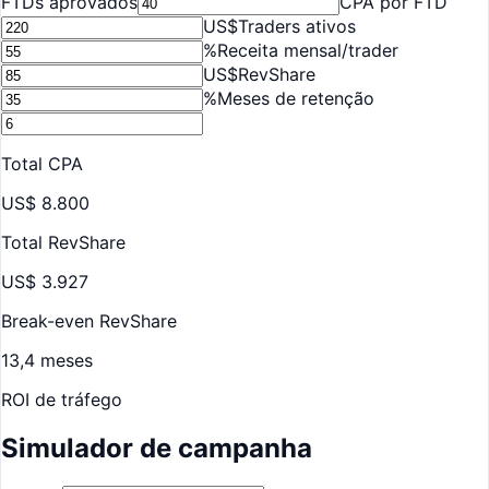
FTDs aprovados
CPA por FTD
US$
Traders ativos
%
Receita mensal/trader
US$
RevShare
%
Meses de retenção
Total CPA
US$ 8.800
Total RevShare
US$ 3.927
Break-even RevShare
13,4 meses
ROI de tráfego
Simulador de campanha