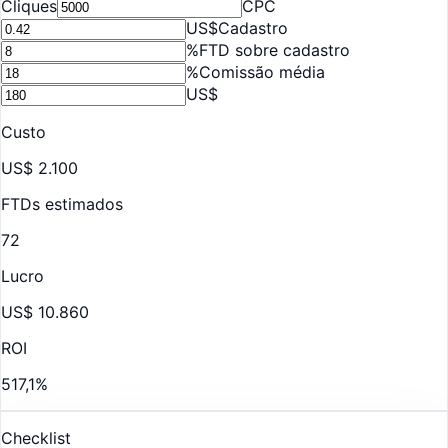
Cliques
CPC
US$
Cadastro
%
FTD sobre cadastro
%
Comissão média
US$
Custo
US$ 2.100
FTDs estimados
72
Lucro
US$ 10.860
ROI
517,1%
Checklist