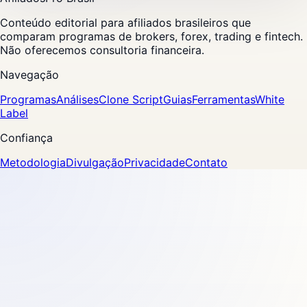
Conteúdo editorial para afiliados brasileiros que
comparam programas de brokers, forex, trading e fintech.
Não oferecemos consultoria financeira.
Navegação
Programas
Análises
Clone Script
Guias
Ferramentas
White
Label
Confiança
Metodologia
Divulgação
Privacidade
Contato