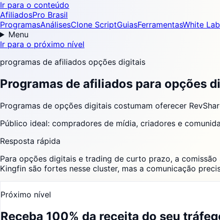
Ir para o conteúdo
AfiliadosPro Brasil
Programas
Análises
Clone Script
Guias
Ferramentas
White Lab
Menu
Ir para o próximo nível
programas de afiliados opções digitais
Programas de afiliados para opções di
Programas de opções digitais costumam oferecer RevShar
Público ideal:
compradores de mídia, criadores e comunid
Resposta rápida
Para opções digitais e trading de curto prazo, a comissão
Kingfin são fortes nesse cluster, mas a comunicação preci
Próximo nível
Receba 100% da receita do seu tráfeg