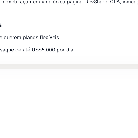
 monetização em uma única página: RevShare, CPA, indicaçã
%
e querem planos flexíveis
 saque de até US$5.000 por dia