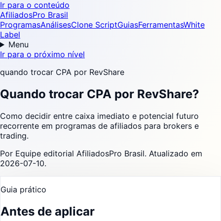
Ir para o conteúdo
AfiliadosPro Brasil
Programas
Análises
Clone Script
Guias
Ferramentas
White
Label
Menu
Ir para o próximo nível
quando trocar CPA por RevShare
Quando trocar CPA por RevShare?
Como decidir entre caixa imediato e potencial futuro
recorrente em programas de afiliados para brokers e
trading.
Por
Equipe editorial AfiliadosPro Brasil
. Atualizado em
2026-07-10
.
Guia prático
Antes de aplicar