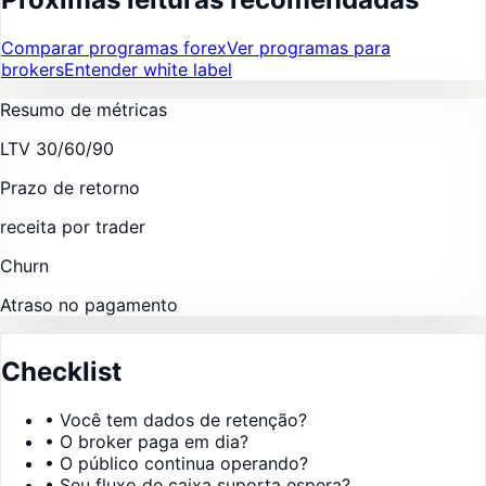
Comparar programas forex
Ver programas para
brokers
Entender white label
Resumo de métricas
LTV 30/60/90
Prazo de retorno
receita por trader
Churn
Atraso no pagamento
Checklist
•
Você tem dados de retenção?
•
O broker paga em dia?
•
O público continua operando?
•
Seu fluxo de caixa suporta espera?